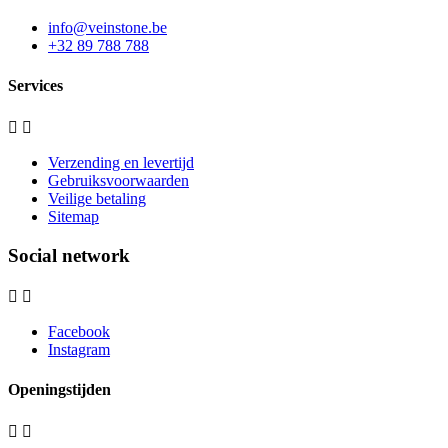
info@veinstone.be
+32 89 788 788
Services


Verzending en levertijd
Gebruiksvoorwaarden
Veilige betaling
Sitemap
Social network


Facebook
Instagram
Openingstijden

