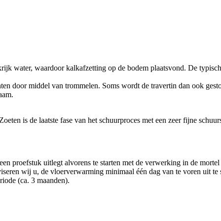
alkrijk water, waardoor kalkafzetting op de bodem plaatsvond. De typisch
nten door middel van trommelen. Soms wordt de travertin dan ook gestopt
zaam.
ten is de laatste fase van het schuurproces met een zeer fijne schuursc
en proefstuk uitlegt alvorens te starten met de verwerking in de mortel
iseren wij u, de vloerverwarming minimaal één dag van te voren uit te 
riode (ca. 3 maanden).