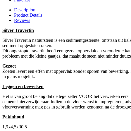
Description
Product Details
Reviews
Silver Travertin
Silver Travertin natuursteen is een sedimentgesteente, ontstaan uit k
sediment opgesloten raken.
Dit ongestopte travertin heeft een gezoet oppervlak en verouderde ka
probleem met die kleine gaatjes, dat maakt de steen niet minder duur
Gezoet
Zoeten levert een effen mat oppervlak zonder sporen van bewerking. Zoe
in glans mogelijk.
Leggen en bewerken
Het is van groot belang dat de tegelzetter VOOR het verwerken eerst e
cementsluierverwijderaar. Indien u de vloer wenst te impregneren, adv
vloerverwarming mag pas in gebruik worden genomen na de droogpe
Pakinhoud
1,9x4,5x30,5