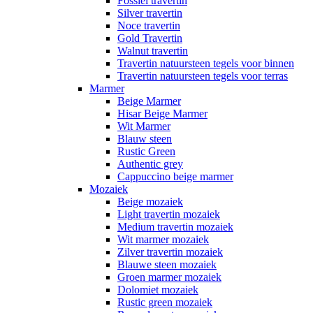
Fossiel travertin
Silver travertin
Noce travertin
Gold Travertin
Walnut travertin
Travertin natuursteen tegels voor binnen
Travertin natuursteen tegels voor terras
Marmer
Beige Marmer
Hisar Beige Marmer
Wit Marmer
Blauw steen
Rustic Green
Authentic grey
Cappuccino beige marmer
Mozaiek
Beige mozaiek
Light travertin mozaiek
Medium travertin mozaiek
Wit marmer mozaiek
Zilver travertin mozaiek
Blauwe steen mozaiek
Groen marmer mozaiek
Dolomiet mozaiek
Rustic green mozaiek