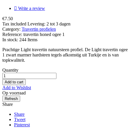

Write a review
€7.50
Tax included
Levering: 2 tot 3 dagen
Category:
Travertin profielen
Reference:
travertin honed ogee 1
In stock:
244 Items
Prachtige Light travertin natuursteen profiel. De Light travertin ogee
1 zwart marmer hardsteen tegels afkomstig uit Turkije en is van
topkwaliteit.
Quantity
Add to cart
Add to Wishlist
Op voorraad
Share
Share
Tweet
Pinterest