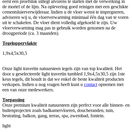
eerst een proefstuk uitlegt alvorens te starten met de verwerking in
de mortel of de lijm. Na oplevering goed reinigen met een geschikte
cementsluierverwijderaar. Indien u de vloer wenst te impregneren,
adviseren wij u, de vloerverwarming minimaal één dag van te voren
uit te schakelen. De vloer dient volledig afgekoeld te zijn. Uw
vloerverwarming mag pas in gebruik worden genomen na de
droogperiode (ca. 3 maanden).
Tegeloppervlakte
1,9x4,5x30,5
Onze light travertin natuursteen tegels zijn van top kwaliteit. Het
door u geselecteerde light travertin tumbled 1,9x4,5x30,5 zijn 1ste
keus tegels, dit houdt in dat we enkel de beste kwaliteit producten
verkopen. Indien u nog vragen heeft kunt u
contact
opnemen met
een van onze medewerkers.
Toepassing
Onze premium kwaliteit natuursteen zijn perfect voor alle binnen- en
buitenprojecten zoals badkamervloeren, doucheranden, tuin,
bestrating, balkon, gang, terras, spa, zwembad, fontein.
light