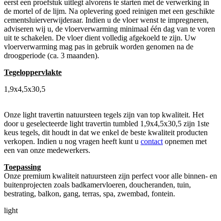
eerst een proefstuk uitlegt alvorens te starten met de verwerking in
de mortel of de lijm. Na oplevering goed reinigen met een geschikte
cementsluierverwijderaar. Indien u de vloer wenst te impregneren,
adviseren wij u, de vloerverwarming minimaal één dag van te voren
uit te schakelen. De vloer dient volledig afgekoeld te zijn. Uw
vloerverwarming mag pas in gebruik worden genomen na de
droogperiode (ca. 3 maanden).
Tegeloppervlakte
1,9x4,5x30,5
Onze light travertin natuursteen tegels zijn van top kwaliteit. Het
door u geselecteerde light travertin tumbled 1,9x4,5x30,5 zijn 1ste
keus tegels, dit houdt in dat we enkel de beste kwaliteit producten
verkopen. Indien u nog vragen heeft kunt u
contact
opnemen met
een van onze medewerkers.
Toepassing
Onze premium kwaliteit natuursteen zijn perfect voor alle binnen- en
buitenprojecten zoals badkamervloeren, doucheranden, tuin,
bestrating, balkon, gang, terras, spa, zwembad, fontein.
light