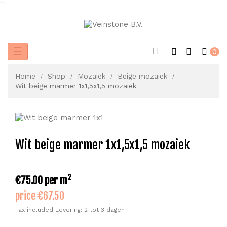
'
'
Toggle
☰
0
navigation
Home
Shop
Mozaiek
Beige mozaiek
Wit beige marmer 1x1,5x1,5 mozaiek
Wit beige marmer 1x1,5x1,5 mozaiek
2
€75.00
per m
price €67.50
Tax included
Levering: 2 tot 3 dagen