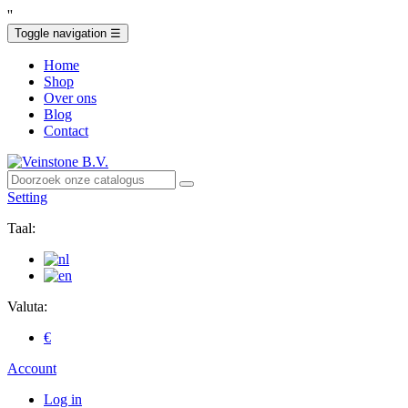
'
'
Toggle navigation
☰
Home
Shop
Over ons
Blog
Contact
Setting
Taal:
Valuta:
€
Account
Log in