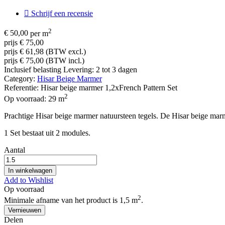

Schrijf een recensie
2
€ 50,00
per m
prijs € 75,00
prijs € 61,98 (BTW excl.)
prijs € 75,00 (BTW incl.)
Inclusief belasting
Levering: 2 tot 3 dagen
Category:
Hisar Beige Marmer
Referentie:
Hisar beige marmer 1,2xFrench Pattern Set
2
Op voorraad:
29 m
Prachtige Hisar beige marmer natuursteen tegels. De Hisar beige marme
1 Set bestaat uit 2 modules.
Aantal
In winkelwagen
Add to Wishlist
Op voorraad
2
Minimale afname van het product is 1,5 m
.
Delen