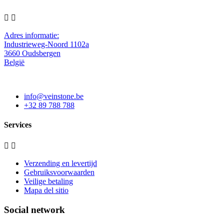


Adres informatie:
Industrieweg-Noord 1102a
3660 Oudsbergen
België
info@veinstone.be
+32 89 788 788
Services


Verzending en levertijd
Gebruiksvoorwaarden
Veilige betaling
Mapa del sitio
Social network