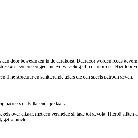
an door bewegingen in de aardkorst. Daardoor worden reeds gevormde 
eze gesteenten een gedaanteverwisseling of metamorfose. Hierdoor ver
n fijne structuur en schitterende aders die een speels patroon geven.
bij marmers en kalkstenen gedaan.
egels over elkaar, met een versnelde slijtage tot gevolg. Hierbij slijte
t, getrommeld.