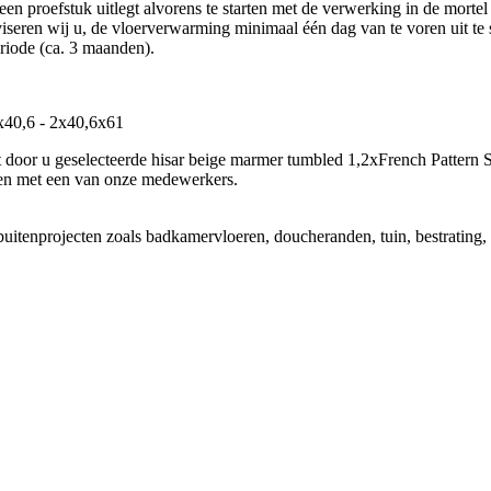
en proefstuk uitlegt alvorens te starten met de verwerking in de mortel
iseren wij u, de vloerverwarming minimaal één dag van te voren uit te 
riode (ca. 3 maanden).
6x40,6 - 2x40,6x61
 door u geselecteerde hisar beige marmer tumbled 1,2xFrench Pattern Set
n met een van onze medewerkers.
buitenprojecten zoals badkamervloeren, doucheranden, tuin, bestrating, 