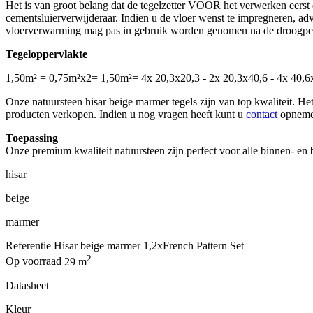
Het is van groot belang dat de tegelzetter VOOR het verwerken eerst e
cementsluierverwijderaar. Indien u de vloer wenst te impregneren, adv
vloerverwarming mag pas in gebruik worden genomen na de droogpe
Tegeloppervlakte
1,50m² = 0,75m²x2= 1,50m²= 4x 20,3x20,3 - 2x 20,3x40,6 - 4x 40,
Onze natuursteen hisar beige marmer tegels zijn van top kwaliteit. Het
producten verkopen. Indien u nog vragen heeft kunt u
contact
opneme
Toepassing
Onze premium kwaliteit natuursteen zijn perfect voor alle binnen- en 
hisar
beige
marmer
Referentie
Hisar beige marmer 1,2xFrench Pattern Set
2
Op voorraad
29 m
Datasheet
Kleur