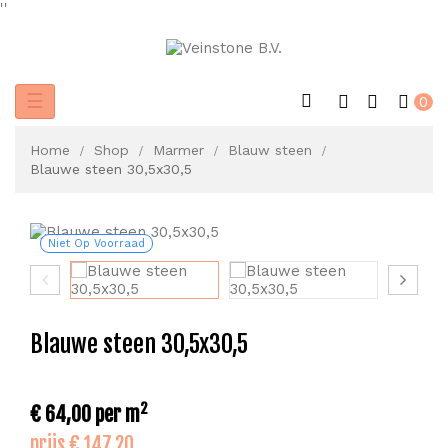
'
'
Toggle
☰
0
navigation
Home
Shop
Marmer
Blauw steen
Blauwe steen 30,5x30,5
Niet Op Voorraad
Blauwe steen 30,5x30,5
2
€ 64,00
per m
prijs € 147,20