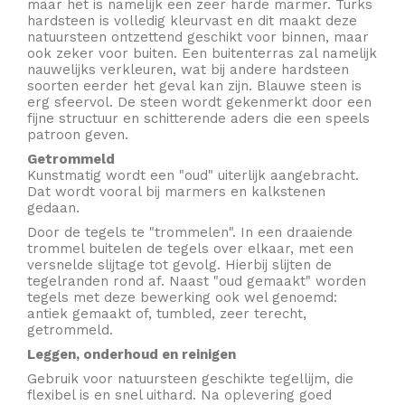
maar het is namelijk een zeer harde marmer. Turks
hardsteen is volledig kleurvast en dit maakt deze
natuursteen ontzettend geschikt voor binnen, maar
ook zeker voor buiten. Een buitenterras zal namelijk
nauwelijks verkleuren, wat bij andere hardsteen
soorten eerder het geval kan zijn. Blauwe steen is
erg sfeervol. De steen wordt gekenmerkt door een
fijne structuur en schitterende aders die een speels
patroon geven.
Getrommeld
Kunstmatig wordt een "oud" uiterlijk aangebracht.
Dat wordt vooral bij marmers en kalkstenen
gedaan.
Door de tegels te "trommelen". In een draaiende
trommel buitelen de tegels over elkaar, met een
versnelde slijtage tot gevolg. Hierbij slijten de
tegelranden rond af. Naast "oud gemaakt" worden
tegels met deze bewerking ook wel genoemd:
antiek gemaakt of, tumbled, zeer terecht,
getrommeld.
Leggen, onderhoud en reinigen
Gebruik voor natuursteen geschikte tegellijm, die
flexibel is en snel uithard. Na oplevering goed