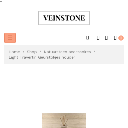
'
'
Toggle
☰
0
navigation
Home
Shop
Natuursteen accessoires
Light Travertin Geurstokjes houder