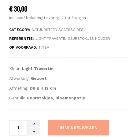
€ 30,00
Inclusief belasting
Levering: 2 tot 3 dagen
CATEGORY:
NATUURSTEEN ACCESSOIRES
REFERENTIE:
LIGHT TRAVERTIN GEURSTOKJES HOUDER
OP VOORRAAD:
1 ITEM
Kleur:
Light Travertin
Afwerking:
Gezoet
Afmeting:
Ø8
x H 12 cm
Gebruik:
Geurstokjes, Bloemenpotje.
IN WINKELWAGEN