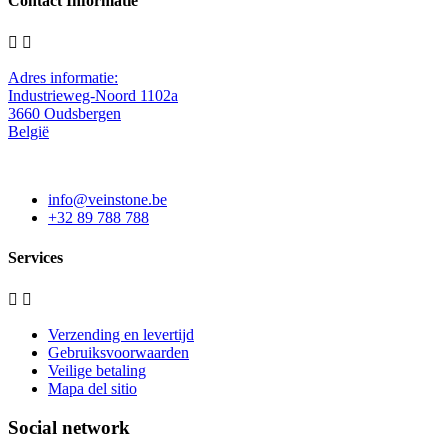
Contact Informatie


Adres informatie:
Industrieweg-Noord 1102a
3660 Oudsbergen
België
info@veinstone.be
+32 89 788 788
Services


Verzending en levertijd
Gebruiksvoorwaarden
Veilige betaling
Mapa del sitio
Social network