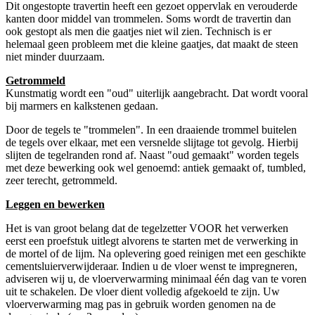
Dit ongestopte travertin heeft een gezoet oppervlak en verouderde
kanten door middel van trommelen. Soms wordt de travertin dan
ook gestopt als men die gaatjes niet wil zien. Technisch is er
helemaal geen probleem met die kleine gaatjes, dat maakt de steen
niet minder duurzaam.
Getrommeld
Kunstmatig wordt een "oud" uiterlijk aangebracht. Dat wordt vooral
bij marmers en kalkstenen gedaan.
Door de tegels te "trommelen". In een draaiende trommel buitelen
de tegels over elkaar, met een versnelde slijtage tot gevolg. Hierbij
slijten de tegelranden rond af. Naast "oud gemaakt" worden tegels
met deze bewerking ook wel genoemd: antiek gemaakt of, tumbled,
zeer terecht, getrommeld.
Leggen en bewerken
Het is van groot belang dat de tegelzetter VOOR het verwerken
eerst een proefstuk uitlegt alvorens te starten met de verwerking in
de mortel of de lijm. Na oplevering goed reinigen met een geschikte
cementsluierverwijderaar. Indien u de vloer wenst te impregneren,
adviseren wij u, de vloerverwarming minimaal één dag van te voren
uit te schakelen. De vloer dient volledig afgekoeld te zijn. Uw
vloerverwarming mag pas in gebruik worden genomen na de