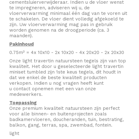
cementsluierverwijderaar. Indien u de vloer wenst
te impregneren, adviseren wij u, de
vloerverwarming minimaal één dag van te voren uit
te schakelen. De vloer dient volledig afgekoeld te
zijn. Uw vloerverwarming mag pas in gebruik
worden genomen na de droogperiode (ca. 3
maanden).
Pakinhoud
0.75m² = 4x 10x10 - 2x 10x20 - 4x 20x20 - 2x 20x30
Onze light travertin natuursteen tegels zijn van top
kwaliteit. Het door u geselecteerde light travertin
miniset tumbled zijn 1ste keus tegels, dit houdt in
dat we enkel de beste kwaliteit producten
verkopen. Indien u nog vragen heeft kunt
u
contact
opnemen met een van onze
medewerkers.
Toepassing
Onze premium kwaliteit natuursteen zijn perfect
voor alle binnen- en buitenprojecten zoals
badkamervloeren, doucheranden, tuin, bestrating,
balkon, gang, terras, spa, zwembad, fontein.
light