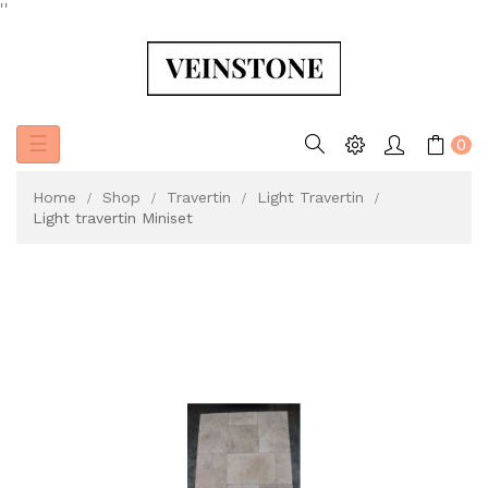
'
'
Toggle
☰
0
navigation
Home
Shop
Travertin
Light Travertin
Light travertin Miniset