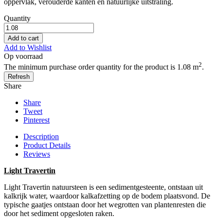
oppervlak, verouderde kanten en natuurlijke uitstraling.
Quantity
Add to cart
Add to Wishlist
Op voorraad
2
The minimum purchase order quantity for the product is 1.08 m
.
Share
Share
Tweet
Pinterest
Description
Product Details
Reviews
Light Travertin
Light Travertin natuursteen is een sedimentgesteente, ontstaan uit
kalkrijk water, waardoor kalkafzetting op de bodem plaatsvond. De
typische gaatjes ontstaan door het wegrotten van plantenresten die
door het sediment opgesloten raken.