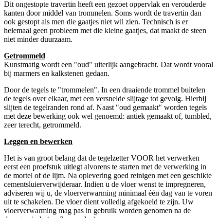
Dit ongestopte travertin heeft een gezoet oppervlak en verouderde
kanten door middel van trommelen. Soms wordt de travertin dan
ook gestopt als men die gaatjes niet wil zien. Technisch is er
helemaal geen probleem met die kleine gaatjes, dat maakt de steen
niet minder duurzaam.
Getrommeld
Kunstmatig wordt een "oud" uiterlijk aangebracht. Dat wordt vooral
bij marmers en kalkstenen gedaan.
Door de tegels te "trommelen". In een draaiende trommel buitelen
de tegels over elkaar, met een versnelde slijtage tot gevolg. Hierbij
slijten de tegelranden rond af. Naast "oud gemaakt" worden tegels
met deze bewerking ook wel genoemd: antiek gemaakt of, tumbled,
zeer terecht, getrommeld.
Leggen en bewerken
Het is van groot belang dat de tegelzetter VOOR het verwerken
eerst een proefstuk uitlegt alvorens te starten met de verwerking in
de mortel of de lijm. Na oplevering goed reinigen met een geschikte
cementsluierverwijderaar. Indien u de vloer wenst te impregneren,
adviseren wij u, de vloerverwarming minimaal één dag van te voren
uit te schakelen. De vloer dient volledig afgekoeld te zijn. Uw
vloerverwarming mag pas in gebruik worden genomen na de